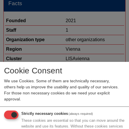
Facts
Founded
2021
Staff
1
Organization type
other organizations
Region
Vienna
Cluster
LISAvienna
Cookie Consent
We use Cookies. Some of them are technically necessary,
Profile
others help us improve the usability and quality of our services.
For those non necessary cookies do we need your explicit
approval.
Der Verein ist nicht auf Gewinn ausgerichtet und
verfolgt ausschließlich den gemeinnützigen Zweck der
Strictly necessary cookies
(always required)
Förderung der österreichischen digitalen
These cookies are essential so that you can move around the
Gesundheitstechnologie-Industrie und zwar durch: -
website and use its features. Without these cookies services